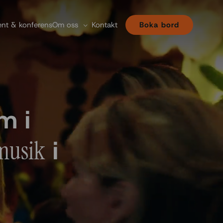
ent & konferens
Om oss
Kontakt
Boka bord
m i
i
musik