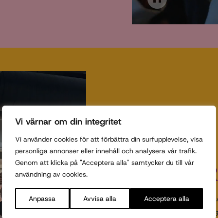
Vi värnar om din integritet
Vi använder cookies för att förbättra din surfupplevelse, visa
Välkommen till Sonoro
personliga annonser eller innehåll och analysera vår trafik.
Genom att klicka på "Acceptera alla" samtycker du till vår
EAT PLAY D
användning av cookies.
“Vi skapar Sonoro so
Anpassa
Avvisa alla
Acceptera alla
de tänkt — där skra