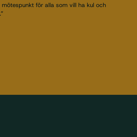
 mötespunkt för alla som vill ha kul och
.”