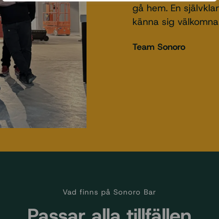
gå hem. En självklar
känna sig välkomna
Team Sonoro
Vad finns på Sonoro Bar
Passar alla tillfällen