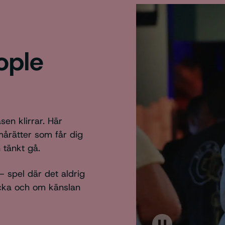
ople
sen klirrar. Här
mårätter som får dig
n tänkt gå.
– spel där det aldrig
acka och om känslan