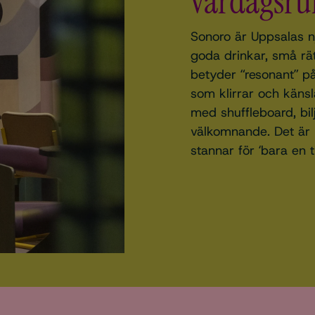
vardagsru
Sonoro är Uppsalas n
goda drinkar, små rät
betyder “resonant” p
som klirrar och känsl
med shuffleboard, bil
välkomnande. Det är p
stannar för ‘bara en 