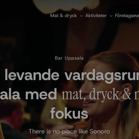
Mat & dryck
Aktiviteter
Företagsev
Bar Uppsala
t levande vardagsru
ala med
mat, dryck & 
fokus
There is no place like Sonoro