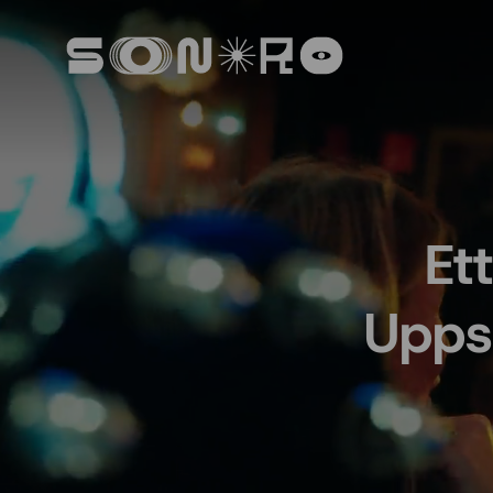
Et
Upps